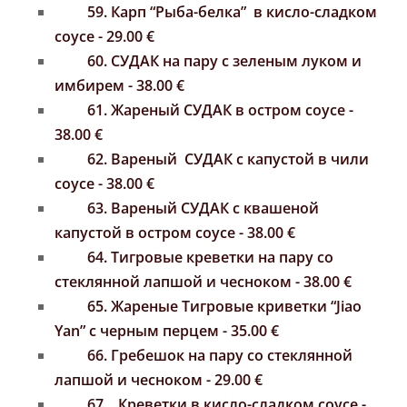
59.
Карп
“Рыба-белка” в кисло-сладком
соусе - 29.00 €
60. СУДАК на пару с зеленым луком и
имбирем - 38.00
€
61.
Жареный
СУДАК
в остром соусе
-
38.00
€
62. Вареный
СУДАК с капустой
в чили
соусе
- 38.00
€
63. Вареный
СУДАК с квашеной
капустой
в остром соусе
- 38.00
€
64. Тигровые креветки на пару со
стеклянной лапшой и чесноком - 38.00
€
65. Жареные Тигровые криветки “Jiao
Yan”
с черным перцем
- 35.00 €
66. Гребешок на пару
со стеклянной
лапшой и чесноком -
29.00 €
67.
Креветки
в кисло-сладком соусе
-